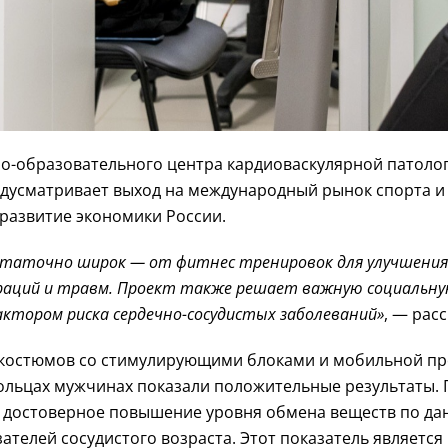
о-образовательного
центра кардиоваскулярной патоло
едусматривает выход на международный рынок спорта и
 развитие экономики России.
таточно широк — от фитнес тренировок для улучшения 
ераций и травм. Проект также решает важную социальну
фактором риска
сердечно-сосудистых
заболеваний»
, — рас
 костюмов со стимулирующими блоками и мобильной
пр
ольцах мужчинах показали положительные результаты. 
ки достоверное повышение уровня обмена веществ по д
ателей сосудистого возраста. Этот показатель являетс