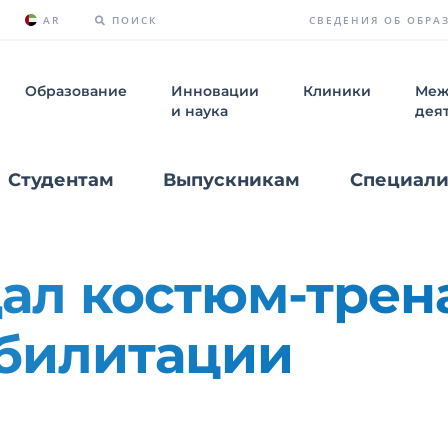
AR
ПОИСК
СВЕДЕНИЯ ОБ
ОБРА
Образование
Инновации
Клиники
Меж
и наука
дея
Студентам
Выпускникам
Специали
ал костюм-трен
абилитации