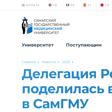
ОПЛАТА
EN
FR
ES
CN
Университет
Поступающим
Главная
Новости
2026
Делегация Р
поделилась
в СамГМУ